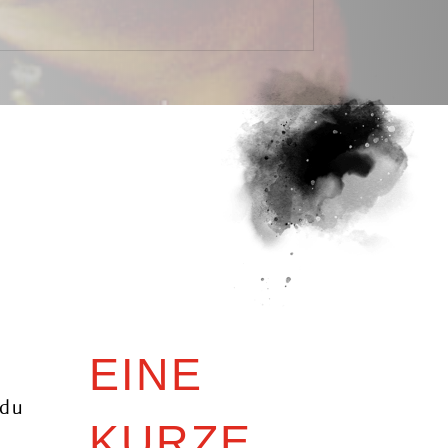
EINE
 du
KURZE